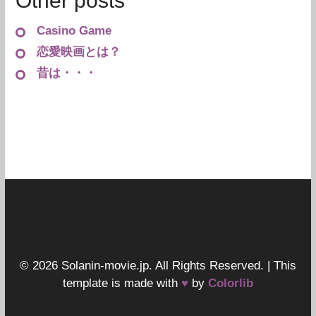
Other posts
Casino Game
恋愛映画とは？
昔は・・・
© 2026 Solanin-movie.jp. All Rights Reserved. | This
template is made with
♥
by
Colorlib