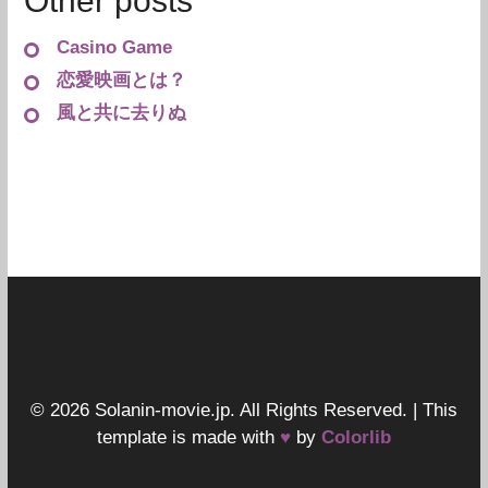
Other posts
Casino Game
恋愛映画とは？
風と共に去りぬ
© 2026 Solanin-movie.jp. All Rights Reserved. | This
template is made with
♥
by
Colorlib